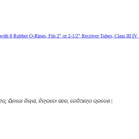
୍ ରୋଡ୍, ୟିନଜୋ ଜିଲ୍ଲା, ନିଙ୍ଗବୋ ସହର, ଜେଜିଆଙ୍ଗ ପ୍ରଦେଶ |