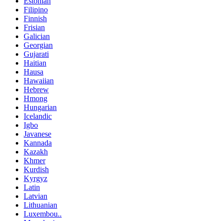
Estonian
Filipino
Finnish
Frisian
Galician
Georgian
Gujarati
Haitian
Hausa
Hawaiian
Hebrew
Hmong
Hungarian
Icelandic
Igbo
Javanese
Kannada
Kazakh
Khmer
Kurdish
Kyrgyz
Latin
Latvian
Lithuanian
Luxembou..