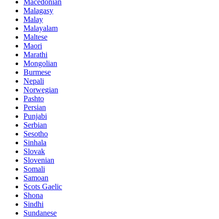
Macedonian
Malagasy
Malay
Malayalam
Maltese
Maori
Marathi
Mongolian
Burmese
Nepali
Norwegian
Pashto
Persian
Punjabi
Serbian
Sesotho
Sinhala
Slovak
Slovenian
Somali
Samoan
Scots Gaelic
Shona
Sindhi
Sundanese