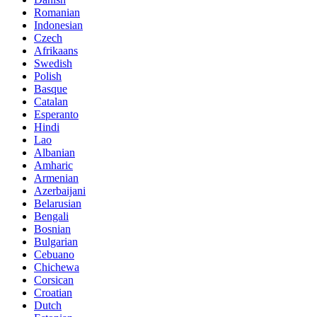
Romanian
Indonesian
Czech
Afrikaans
Swedish
Polish
Basque
Catalan
Esperanto
Hindi
Lao
Albanian
Amharic
Armenian
Azerbaijani
Belarusian
Bengali
Bosnian
Bulgarian
Cebuano
Chichewa
Corsican
Croatian
Dutch