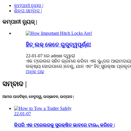
କମ୍ପାନୀ ନ୍ୟୁଜ୍ |
ଶିଳ୍ପ ସମ୍ବାଦ |
କମ୍ପାନୀ ନ୍ୟୁଜ୍ |
ହିଚ୍ ଲକ୍ କେତେ ଗୁରୁତ୍ୱପୂର୍ଣ୍ଣ!
22-01-07 ରେ admin ଦ୍ୱାରା
ଏକ ଟ୍ରେଲର ସହିତ ଭ୍ରମଣ କରିବା ଏକ ସୁନ୍ଦର ଆରାମଦାୟକ,
ଲକ୍ଷ୍ୟ ହୋଇପାରେ |ତେଣୁ, ଯାନ ଏବଂ ହିଚ୍ ସୁରକ୍ଷା ପ୍ରକୃତ
ଅଧିକ ପଢ
ସମ୍ବାଦ |
ଆମର ପାଦଚିହ୍ନ, ନେତୃତ୍ୱ, ଉଦ୍ଭାବନ, ଉତ୍ପାଦ |
22-01-07
କିପରି ଏକ ଟ୍ରେଲରକୁ ସୁରକ୍ଷିତ ଭାବରେ ଟାଉନ୍ କରିବେ |