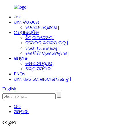
ଘର
ଆମ ବିଷୟରେ
କାରଖାନା ଭ୍ରମଣ |
ଉତ୍ପାଦଗୁଡିକ
ହିଚ୍ ଟାଇଟେନର୍ |
ଟ୍ରେଲର କପଲର୍ ଲକ୍ |
ଟ୍ରେଲର ହିଚ୍ ଲକ୍ |
ଚକ ବିରିଂ ପ୍ରୋଟେକ୍ଟର |
ସମ୍ବାଦ |
କମ୍ପାନୀ ନ୍ୟୁଜ୍ |
ଶିଳ୍ପ ସମ୍ବାଦ |
FAQs
ଆମ ସହିତ ଯୋଗାଯୋଗ କରନ୍ତୁ |
English
ଘର
ସମ୍ବାଦ |
ସମ୍ବାଦ |