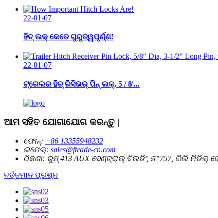
22-01-07
ହିଚ୍ ଲକ୍ କେତେ ଗୁରୁତ୍ୱପୂର୍ଣ୍ଣ!
22-01-07
ଟ୍ରେଲର ହିଚ୍ ରିସିଭର୍ ପିନ୍ ଲକ୍, 5 / 8̸ ...
ଆମ ସହିତ ଯୋଗାଯୋଗ କରନ୍ତୁ |
ଫୋନ୍:
+86 13355948232
ଇମେଲ୍:
sales@ftrade-cn.com
ଠିକଣା:
ରୁମ୍ 413 AUX ସେଣ୍ଟ୍ରାଲ୍ ବିଲଡିଂ, ନଂ 757, ରିଲି ମିଡିଲ
ବର୍ତ୍ତମାନ ପ୍ରଶ୍ନ