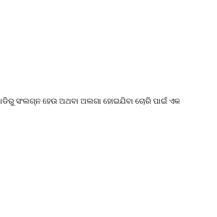
 ଗାଡିରୁ ସଂଲଗ୍ନ ହେଉ ଅଥବା ଅଲଗା ହୋଇଯିବା ଚୋରି ପାଇଁ ଏକ