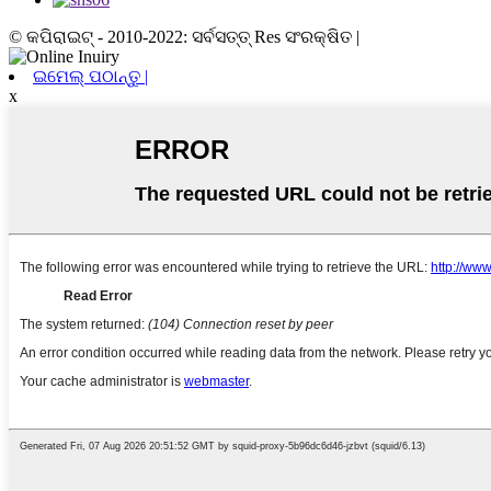
© କପିରାଇଟ୍ - 2010-2022: ସର୍ବସତ୍ତ୍ Res ସଂରକ୍ଷିତ |
ଇମେଲ୍ ପଠାନ୍ତୁ |
x