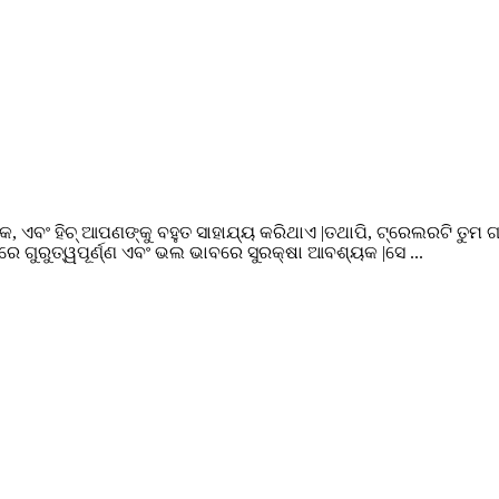
 ଏବଂ ହିଚ୍ ଆପଣଙ୍କୁ ବହୁତ ସାହାଯ୍ୟ କରିଥାଏ |ତଥାପି, ଟ୍ରେଲରଟି ତୁମ
ରେ ଗୁରୁତ୍ୱପୂର୍ଣ୍ଣ ଏବଂ ଭଲ ଭାବରେ ସୁରକ୍ଷା ଆବଶ୍ୟକ |ସେ ...