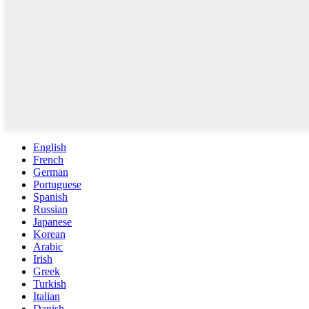
English
French
German
Portuguese
Spanish
Russian
Japanese
Korean
Arabic
Irish
Greek
Turkish
Italian
Danish